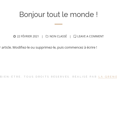
Bonjour tout le monde !
POSTED
CATEGORIES
22 FÉVRIER 2021
NON CLASSÉ
LEAVE A COMMENT
ON
article. Modifiez-le ou supprimez-le, puis commencez à écrire !
 BIEN-ÊTRE. TOUS DROITS RÉSERVÉS. RÉALISÉ PAR
LA GREN